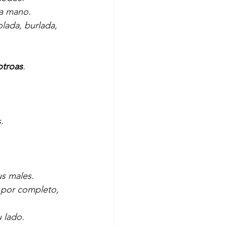
a mano.
lada, burlada, 
otroas
.
.
us males.
 por completo, 
 lado.