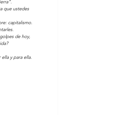
erra”.
ra que ustedes 
e: capitalismo.
tarles.
golpes de hoy, 
ida?
lla y para ella.