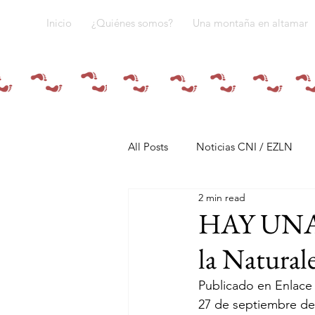
Inicio
¿Quiénes somos?
Una montaña en altamar
All Posts
Noticias CNI / EZLN
2 min read
Pandemia y pueblos indígenas
HAY UNA M
la Naturale
Resistencias
Tren Maya
Publicado en Enlace 
27 de septiembre de