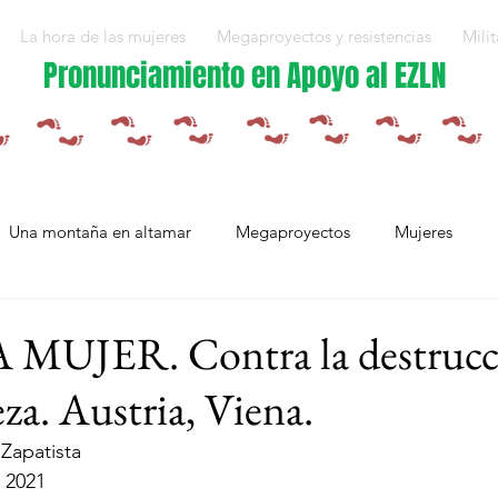
La hora de las mujeres
Megaproyectos y resistencias
Milit
Pronunciamiento en Apoyo al EZLN
Una montaña en altamar
Megaproyectos
Mujeres
Militarización y violencias
Espejos
Arte en resistencia
UJER. Contra la destrucc
za. Austria, Viena.
Plan Integral Morelos
Capítulo Europa
Mujeres resistien
Zapatista 
 2021