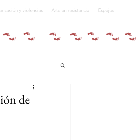
arización y violencias
Arte en resistencia
Espejos
Quiénes somos
ión de
do a la guerra