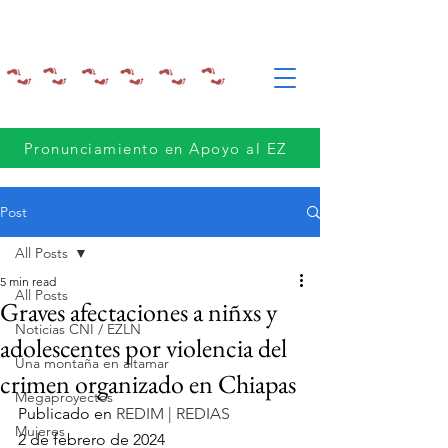
Pronunciamiento en Apoyo al EZ
Post
All Posts
5 min read
All Posts
Graves afectaciones a niñxs y
Noticias CNI / EZLN
adolescentes por violencia del
Una montaña en altamar
crimen organizado en Chiapas
Megaproyectos
Publicado en 
REDIM | REDIAS
Mujeres
2 de febrero de 2024