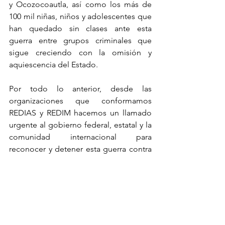
y Ocozocoautla, así como los más de 
100 mil niñas, niños y adolescentes que 
han quedado sin clases ante esta 
guerra entre grupos criminales que 
sigue creciendo con la omisión y 
aquiescencia del Estado.
Por todo lo anterior, desde las 
organizaciones que conformamos 
REDIAS y REDIM hacemos un llamado 
urgente al gobierno federal, estatal y la 
comunidad internacional para 
reconocer y detener esta guerra contra 
los pueblos de Chiapas.
Nos sumamos a los llamados y 
acciones de solidaridad con las 
comunidades que han sido afectadas e 
invitamos a toda la sociedad a exigir un 