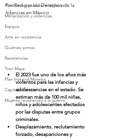
Por Red por los Derechos de la 
Pandemia y pueblos indígenas
Infancias en México 
Militarización y violencias
Espejos
Arte en resistencia
Quiénes somos
Resistencias
Tren Maya
El 2023 fue uno de los años más 
Plan Integral Morelos
violentos para las infancias y 
adolescencias en el estado. Se 
Capítulo Europa
estiman más de 100 mil niñas, 
Mujeres resistiendo a la guerra
niños y adolescentes afectados 
por las disputas entre grupos 
criminales.
Desplazamiento, reclutamiento 
forzado, desapariciones y 