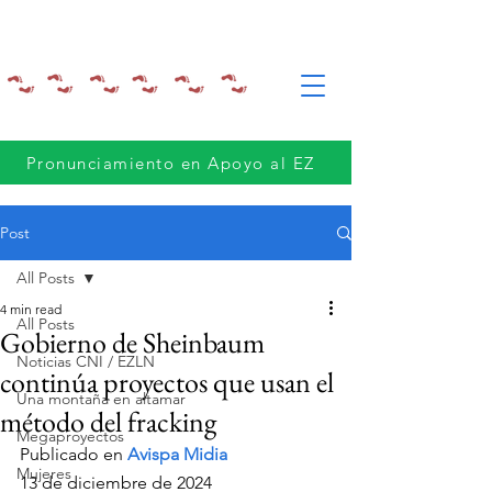
Pronunciamiento en Apoyo al EZ
Post
All Posts
4 min read
All Posts
Gobierno de Sheinbaum
Noticias CNI / EZLN
continúa proyectos que usan el
Una montaña en altamar
método del fracking
Megaproyectos
Publicado en 
Avispa Midia 
Mujeres
13 de diciembre de 2024