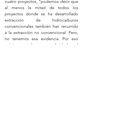
cuatro proyectos, “podemos decir que 
al menos la mitad de todos los 
proyectos donde se ha desarrollado 
extracción de hidrocarburos 
convencionales también han recurrido 
a la extracción no convencional. Pero, 
no tenemos esa evidencia. Por eso 
exigimos que haya mayor claridad en el 
acceso a la información. Que Pemex 
(Petróleos Mexicanos) diga en cuáles 
de estos proyectos se ha practicado el 
fracking”, cuestiona Olivera.
Violación de derechos 
internacionales
Esta técnica ha sido ampliamente 
criticada por sus impactos en los 
recursos hídricos, la calidad del aire, la 