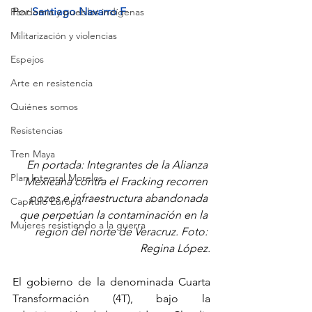
Por
Santiago Navarro F
Pandemia y pueblos indígenas
Militarización y violencias
Espejos
Arte en resistencia
Quiénes somos
Resistencias
Tren Maya
En portada: Integrantes de la Alianza 
Plan Integral Morelos
Mexicana contra el Fracking recorren 
pozos e infraestructura abandonada 
Capítulo Europa
que perpetúan la contaminación en la 
Mujeres resistiendo a la guerra
región del norte de Veracruz. Foto: 
Regina López.
El gobierno de la denominada Cuarta 
Transformación (4T), bajo la 