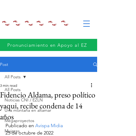
Pronunciamiento en Apoyo al EZ
Post
All Posts
3 min read
All Posts
Fidencio Aldama, preso político
Noticias CNI / EZLN
yaqui, recibe condena de 14
Una montaña en altamar
años
Megaproyectos
Publicado en 
Avispa Midia
Mujeres
25 de octubre de 2022