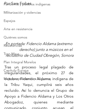
Por Sare Frabes
Pandemia y pueblos indígenas
Militarización y violencias
Espejos
Arte en resistencia
Quiénes somos
En portada: Fidencio Aldama (extremo 
Resistencias
derecho) junto a músicos en el 
Tren Maya
reclusorio de Ciudad Obregón, Sonora
Plan Integral Morelos
Tras un proceso legal plagado de 
Capítulo Europa
irregularidades, el próximo 27 de 
Mujeres resistiendo a la guerra
octubre, Fidencio Aldama, indígena de 
la Tribu Yaqui, cumplirá seis años 
recluido. Así lo denuncia el Grupo de 
Apoyo a Fidencio Aldama y Los Otros 
Abogadoz, quienes mediante 
comunicado conjunto acusan el 