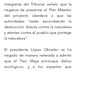
integrante del Tribunal, señaló que la 
negativa de presentar el Plan Maestro 
del proyecto obedece a que las 
autoridades “están escondiendo la 
destrucción directa contra la naturaleza 
y atentan contra el pueblo que protege 
la naturaleza”.
El presidente López Obrador se ha 
negado de manera reiterada a admitir 
que el Tren Maya provoque daños 
ecológicos, y a los expertos que 
critican la obra los ha acusado de 
“ingenuos” y de estar manipulados por 
“intereses conservadores”, aunque 
nunca ha especificado a qué se refiere 
con esa formulación, señaló el 
sacerdote.