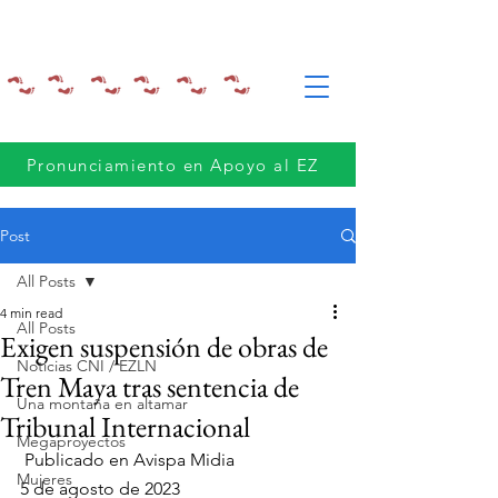
Pronunciamiento en Apoyo al EZ
Post
All Posts
4 min read
All Posts
Exigen suspensión de obras de
Noticias CNI / EZLN
Tren Maya tras sentencia de
Una montaña en altamar
Tribunal Internacional
Megaproyectos
 Publicado en Avispa Midia
Mujeres
5 de agosto de 2023