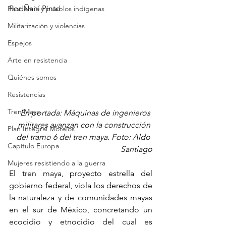
Por Ñaní Pinto
Pandemia y pueblos indígenas
Militarización y violencias
Espejos
Arte en resistencia
Quiénes somos
Resistencias
Tren Maya
En portada: Máquinas de ingenieros 
militares avanzan con la construcción 
Plan Integral Morelos
del tramo 6 del tren maya. Foto: Aldo 
Capítulo Europa
Santiago
Mujeres resistiendo a la guerra
El tren maya, proyecto estrella del 
gobierno federal, viola los derechos de 
la naturaleza y de comunidades mayas 
en el sur de México, concretando un 
ecocidio y etnocidio del cual es 