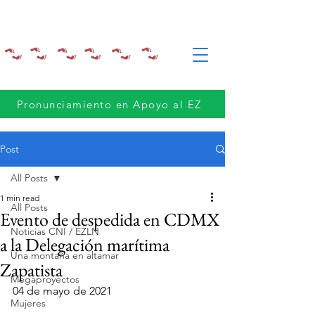
Pronunciamiento en Apoyo al EZ
Post
All Posts
1 min read
All Posts
Evento de despedida en CDMX
Noticias CNI / EZLN
a la Delegación marítima
Una montaña en altamar
Zapatista
Megaproyectos
04 de mayo de 2021  
Mujeres