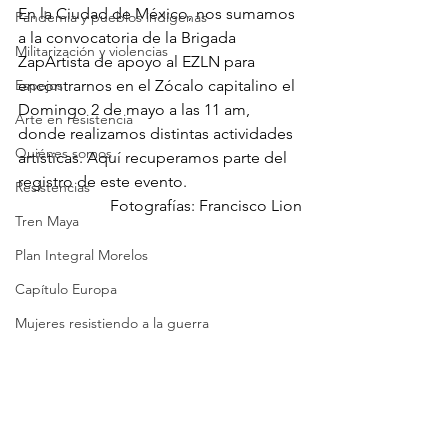
En la Ciudad de México, nos sumamos 
Pandemia y pueblos indígenas
a la convocatoria de la Brigada 
Militarización y violencias
ZapArtista de apoyo al EZLN para 
Espejos
encontrarnos en el Zócalo capitalino el 
Domingo 2 de mayo a las 11 am, 
Arte en resistencia
donde realizamos distintas actividades 
Quiénes somos
artísticas. Aquí recuperamos parte del 
registro de este evento.
Resistencias
Fotografías: Francisco Lion
Tren Maya
Plan Integral Morelos
Capítulo Europa
Mujeres resistiendo a la guerra