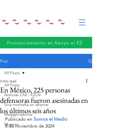
Pronunciamiento en Apoyo al EZ
Post
All Posts
3 min read
All Posts
En México, 225 personas
Noticias CNI / EZLN
defensoras fueron asesinadas en
Una montaña en altamar
los últimos seis años
Megaproyectos
Publicado en 
Somos el Medio
Mujeres
8 de noviembre de 2024