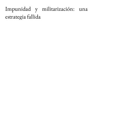
Impunidad y militarización: una 
estrategia fallida
El reporte de EDUCA denuncia que, 
lejos de mejorar, la seguridad para las 
personas defensoras ha empeorado. 
Las políticas de militarización y de 
impunidad han contribuido a un 
entorno hostil para los activistas. 
Organizaciones como Front Line 
Defenders y ONU-DH que colaboran 
en este monitoreo insisten en que el 
Estado debe asumir su responsabilidad 
para proteger efectivamente a quienes 
defienden los derechos humanos, así 
como para garantizar justicia y 
seguridad en el país.