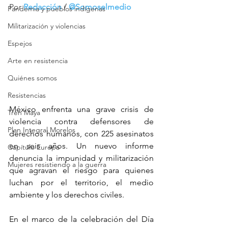
Por 
Redacción
/
@Somoselmedio
Pandemia y pueblos indígenas
Militarización y violencias
Espejos
Arte en resistencia
Quiénes somos
Resistencias
México enfrenta una grave crisis de 
Tren Maya
violencia contra defensores de 
Plan Integral Morelos
derechos humanos, con 225 asesinatos 
en seis años. Un nuevo informe 
Capítulo Europa
denuncia la impunidad y militarización 
Mujeres resistiendo a la guerra
que agravan el riesgo para quienes 
luchan por el territorio, el medio 
ambiente y los derechos civiles.
En el marco de la celebración del Día 