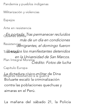
Pandemia y pueblos indígenas
Militarización y violencias
Espejos
Arte en resistencia
En portada: Tras permanecer recluidos 
Quiénes somos
más de un día en condiciones 
Resistencias
denigrantes, el domingo fueron 
liberados los manifestantes detenidos 
Tren Maya
en la Universidad de San Marcos. 
Plan Integral Morelos
Crédito: Fotos de lucha
Capítulo Europa
La dictadura cívico-militar de Dina 
Mujeres resistiendo a la guerra
Boluarte escaló la criminalización 
contra las poblaciones quechuas y 
aimaras en el Perú.
La mañana del sábado 21, la Policía 