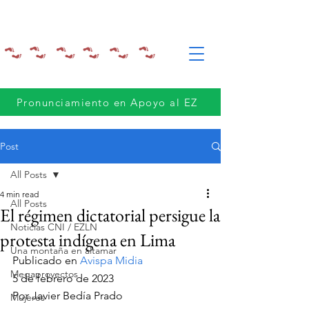
Pronunciamiento en Apoyo al EZ
Post
All Posts
4 min read
All Posts
El régimen dictatorial persigue la
Noticias CNI / EZLN
protesta indígena en Lima
Una montaña en altamar
Publicado en 
Avispa Midia
Megaproyectos
5 de febrero de 2023
Por Javier Bedía Prado
Mujeres