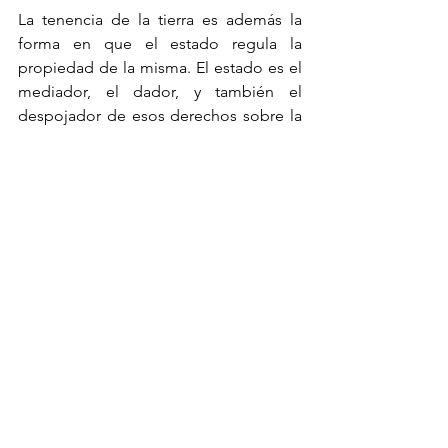
La tenencia de la tierra es además la 
forma en que el estado regula la 
propiedad de la misma. El estado es el 
mediador, el dador, y también el 
despojador de esos derechos sobre la 
tierra. Y desde el año 92 hasta ahora, la 
política del estado ha sido quitar el 
dique de la propiedad social, liberalizar 
la tierra, es decir, permitir su 
despedazamiento. Y con las políticas 
actuales, el estado no contribuye a 
reconstruir y respetar el común, sino al 
contrario. Para el zapatismo el 
programa sembrando vida es en 
realidad sembrando muerte. Reforestar 
descomunalizando la tierra, haciendo 
de cada miembro de la comunidad un 
“propietario”, sujeto de derecho para 