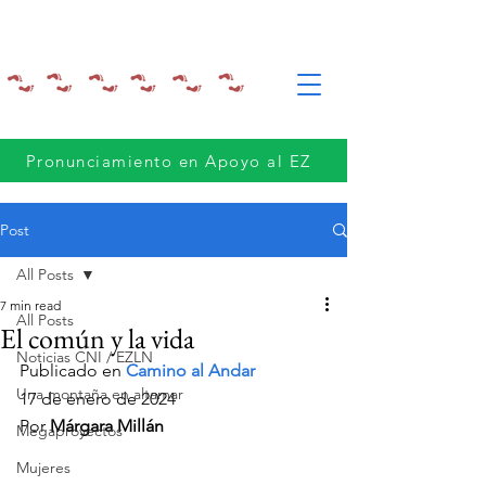
Pronunciamiento en Apoyo al EZ
Post
All Posts
7 min read
All Posts
El común y la vida
Noticias CNI / EZLN
Publicado en
Camino al Andar
Una montaña en altamar
17 de enero de 2024
Por 
Márgara Millán
Megaproyectos
Mujeres