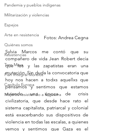
Pandemia y pueblos indígenas
Militarización y violencias
Espejos
Arte en resistencia
Fotos: Andrea Cegna
Quiénes somos
Sylvia Marcos me contó que su 
Resistencias
compañero de vida Jean Robert decía 
Tren Maya
que los y las zapatistas eran una 
mutación. Sin duda la convocatoria que 
Plan Integral Morelos
hoy nos hacen a todxs aquellxs que 
Capítulo Europa
pensamos y sentimos que estamos 
viviendo una época de crisis 
Mujeres resistiendo a la guerra
civilizatoria, que desde hace rato el 
sistema capitalista, patriarcal y colonial 
está exacerbando sus dispositivos de 
violencia en todas las escalas, a quienes 
vemos y sentimos que Gaza es el 