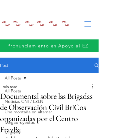
Pronunciamiento en Apoyo al EZ
Post
All Posts
1 min read
All Posts
Documental sobre las Brigadas
Noticias CNI / EZLN
de Observación Civil BriCos
Una montaña en altamar
organizadas por el Centro
Megaproyectos
FrayBa
Mujeres