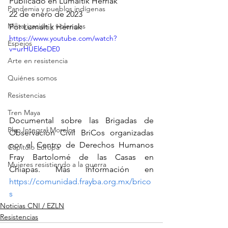
Publicado en Lumaltik Herriak
Pandemia y pueblos indígenas
22 de enero de 2023
Militarización y violencias
Por 
Lumaltik Herriak
https://www.youtube.com/watch?
Espejos
v=urHUEl6eDE0
Arte en resistencia
Quiénes somos
Resistencias
Tren Maya
Documental sobre las Brigadas de 
Plan Integral Morelos
Observación Civil BriCos organizadas 
por el Centro de Derechos Humanos 
Capítulo Europa
Fray Bartolomé de las Casas en 
Mujeres resistiendo a la guerra
Chiapas. Más información en 
https://comunidad.frayba.org.mx/brico
s
Noticias CNI / EZLN
Resistencias