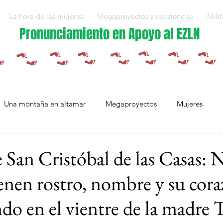
La hora de las mujeres
Megaproyectos y resistencias
Milit
Pronunciamiento en Apoyo al EZLN
Una montaña en altamar
Megaproyectos
Mujeres
Militarización y violencias
Espejos
Arte en resistencia
e San Cristóbal de las Casas: 
enen rostro, nombre y su cor
Plan Integral Morelos
Capítulo Europa
Mujeres resistien
ndo en el vientre de la madre 