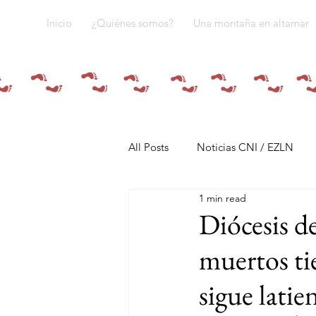
Inicio
¿Quiénes somos?
Una montaña en altamar
All Posts
Noticias CNI / EZLN
1 min read
Pandemia y pueblos indígenas
Diócesis d
muertos ti
Resistencias
Tren Maya
sigue latie