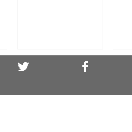
El olvido es asesino: (o cuando el
Solid
agua se bebía)
parte
Campe