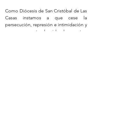
Como Diócesis de San Cristóbal de Las 
Casas instamos a que cese la 
persecución, represión e intimidación y 
amenazas contra la vida de nuestras 
hermanas y hermanos que luchan por la 
construcción de un mundo más 
solidario y fraterno-sororal.
¡Porque un mundo sin violencia, es 
posible!
¡Construyendo la Paz, en nuestros 
pueblos y comunidades!
Dado en San Cristóbal de las Casas, 
Chiapas; a 04 de abril de 2023. Martes 
Santo en
la Celebración de Oleos.