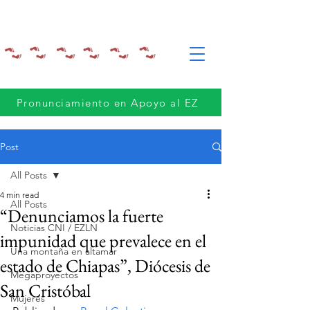
Pronunciamiento en Apoyo al EZ
Post
All Posts
4 min read
All Posts
“Denunciamos la fuerte
Noticias CNI / EZLN
impunidad que prevalece en el
Una montaña en altamar
estado de Chiapas”, Diócesis de
Megaproyectos
San Cristóbal
Mujeres