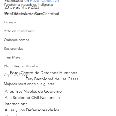
Publicado en 
Pozol Colectivo
Pandemia y pueblos indígenas
23 de abril de 2023
Militarización y violencias
Por Diócesis de San Cristóbal
Espejos
Arte en resistencia
Quiénes somos
Resistencias
Tren Maya
Plan Integral Morelos
Foto: Centro de Derechos Humanos 
Capítulo Europa
Fray Bartolomé de Las Casas
Mujeres resistiendo a la guerra
A los Tres Niveles de Gobierno
A la Sociedad Civil Nacional e 
Internacional
A Las y Los Defensores de los 