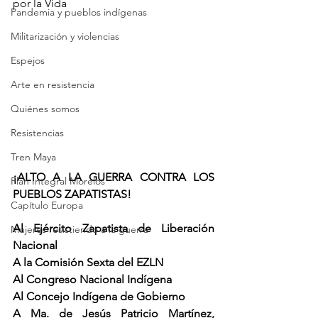
por la Vida 
Pandemia y pueblos indígenas
Militarización y violencias
Espejos
Arte en resistencia
Quiénes somos
Resistencias
Tren Maya
¡ALTO A LA GUERRA CONTRA LOS 
Plan Integral Morelos
PUEBLOS ZAPATISTAS!
Capítulo Europa
Al Ejército Zapatista de Liberación 
Mujeres resistiendo a la guerra
Nacional
A la Comisión Sexta del EZLN
Al Congreso Nacional Indígena
Al Concejo Indígena de Gobierno
A Ma. de Jesús Patricio Martínez, 