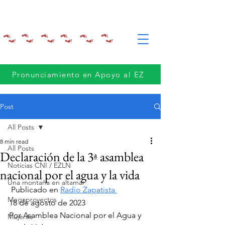
Pronunciamiento en Apoyo al EZ
Post
All Posts
8 min read
All Posts
Declaración de la 3ª asamblea
Noticias CNI / EZLN
nacional por el agua y la vida
Una montaña en altamar
 Publicado en 
Radio Zapatista 
Megaproyectos
18 de agosto de 2023
Por Asamblea Nacional por el Agua y 
Mujeres