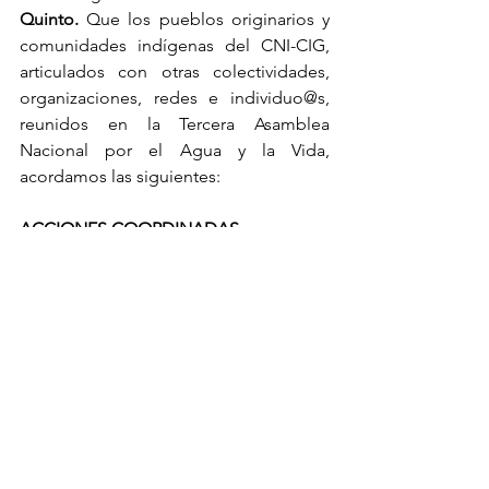
Quinto.
 Que los pueblos originarios y 
comunidades indígenas del CNI-CIG, 
articulados con otras colectividades, 
organizaciones, redes e individuo@s, 
reunidos en la Tercera Asamblea 
Nacional por el Agua y la Vida, 
acordamos las siguientes:
ACCIONES COORDINADAS
La Cuarta Asamblea Nacional por el 
Agua y por la Vida se desarrollará 
en las comunidades que 
defienden el territorio en Tlaxcala 
entre los meses de febrero y marzo 
de 2024.
Lunes 25 de septiembre 2023, 
llamamos a Manifestación en 
contra la Comisión Nacional de 