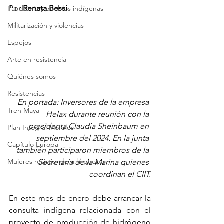
Por 
Renata Bessi
Pandemia y pueblos indígenas
Militarización y violencias
Espejos
Arte en resistencia
Quiénes somos
Resistencias
En portada: Inversores de la empresa 
Tren Maya
Helax durante reunión con la 
presidenta Claudia Sheinbaum en 
Plan Integral Morelos
septiembre del 2024. En la junta 
Capítulo Europa
también participaron miembros de la 
Mujeres resistiendo a la guerra
Secretaría de la Marina quienes 
coordinan el CIIT.
En este mes de enero debe arrancar la 
consulta indígena relacionada con el 
proyecto de producción de hidrógeno 