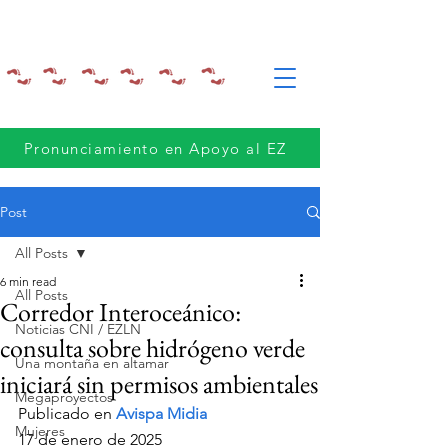
Pronunciamiento en Apoyo al EZ
Post
All Posts
6 min read
All Posts
Corredor Interoceánico:
Noticias CNI / EZLN
consulta sobre hidrógeno verde
Una montaña en altamar
iniciará sin permisos ambientales
Megaproyectos
Publicado en 
Avispa Midia 
Mujeres
17 de enero de 2025