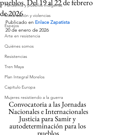
pueblos. Del 19 al 22 de febrero
Pandemia y pueblos indígenas
de 2026
Militarización y violencias
Publicado en 
Enlace Zapatista 
Espejos
20 de enero de 2026
Arte en resistencia
Quiénes somos
Resistencias
Tren Maya
Plan Integral Morelos
Capítulo Europa
Mujeres resistiendo a la guerra
Convocatoria a las Jornadas 
Nacionales e Internacionales
Justicia para Samir y 
autodeterminación para los 
pueblos