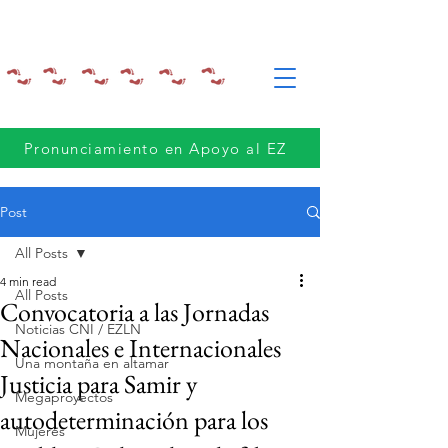
Pronunciamiento en Apoyo al EZ
Post
All Posts
4 min read
All Posts
Convocatoria a las Jornadas
Noticias CNI / EZLN
Nacionales e Internacionales
Una montaña en altamar
Justicia para Samir y
Megaproyectos
autodeterminación para los
Mujeres