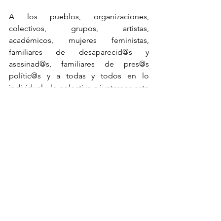
A los pueblos, organizaciones, 
colectivos, grupos, artistas, 
académicos, mujeres feministas, 
familiares de desaparecid@s y 
asesinad@s, familiares de pres@s 
polític@s y a todas y todos en lo 
individual y lo colectivo a juntarnos este 
19, 20, 21 y 22 de febrero a las Jornadas 
Nacionales e Internacionales “Justicia 
para Samir y autodeterminación para 
los pueblos”, a realizarse en cada uno 
de sus territorios donde proponemos 
como agenda común:
19 de febrero. Para nombrar a nuestr@s 
muert@s, desaparecidas y 
desaparecidos, presas y presos 
injustamente y gritar en común el 