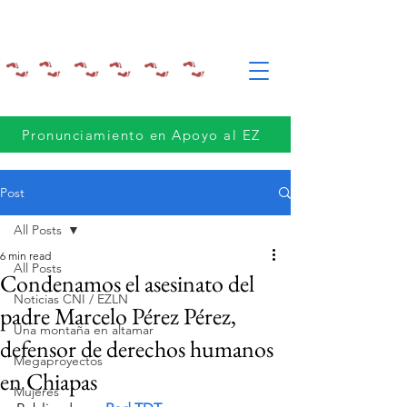
Pronunciamiento en Apoyo al EZ
Post
All Posts
6 min read
All Posts
Condenamos el asesinato del
Noticias CNI / EZLN
padre Marcelo Pérez Pérez,
Una montaña en altamar
defensor de derechos humanos
Megaproyectos
en Chiapas
Mujeres