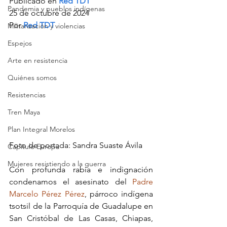
Publicado en 
Red TDT
Pandemia y pueblos indígenas
25 de octubre de 2024
Por 
Red TDT
Militarización y violencias
Espejos
Arte en resistencia
Quiénes somos
Resistencias
Tren Maya
Plan Integral Morelos
Foto de portada: Sandra Suaste Ávila
Capítulo Europa
Mujeres resistiendo a la guerra
Con profunda rabia e indignación 
condenamos el asesinato del 
Padre 
Marcelo Pérez Pérez
, párroco indígena 
tsotsil de la Parroquía de Guadalupe en 
San Cristóbal de Las Casas, Chiapas, 