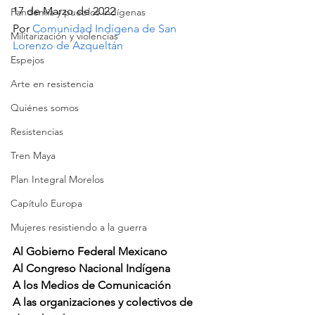
17 de Marzo de 2022
Pandemia y pueblos indígenas
Por 
Comunidad Indígena de San 
Militarización y violencias
Lorenzo de Azqueltán
Espejos
Arte en resistencia
Quiénes somos
Resistencias
Tren Maya
Plan Integral Morelos
Capítulo Europa
Mujeres resistiendo a la guerra
Al Gobierno Federal Mexicano
Al Congreso Nacional Indígena
A los Medios de Comunicación
A las organizaciones y colectivos de 