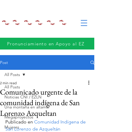
Pronunciamiento en Apoyo al EZ
Post
All Posts
2 min read
All Posts
Comunicado urgente de la
Noticias CNI / EZLN
comunidad indígena de San
Una montaña en altamar
Lorenzo Azqueltan
Megaproyectos
Publicado en 
Comunidad Indígena de 
Mujeres
San Lorenzo de Azqueltán