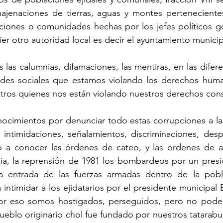
enajenaciones de tierras, aguas y montes perteneciente
ciones o comunidades hechas por los jefes políticos g
ier otro autoridad local es decir el ayuntamiento municip
s calumnias, difamaciones, las mentiras, en las diferen
edes sociales que estamos violando los derechos hum
tros quienes nos están violando nuestros derechos cons
cimientos por denunciar todo estas corrupciones a la l
 intimidaciones, señalamientos, discriminaciones, desp
a conocer las órdenes de cateo, y las ordenes de ap
a, la reprensión de 1981 los bombardeos por un presid
a entrada de las fuerzas armadas dentro de la pobl
intimidar a los ejidatarios por el presidente municipal
or eso somos hostigados, perseguidos, pero no pode
eblo originario chol fue fundado por nuestros tatarabuel