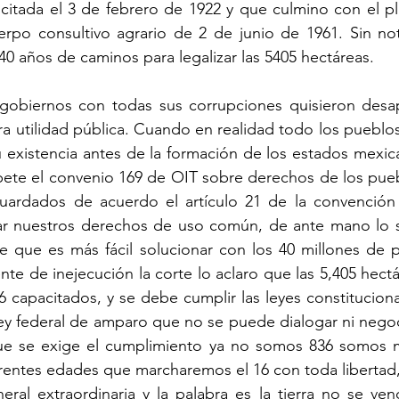
licitada el 3 de febrero de 1922 y que culmino con el pla
rpo consultivo agrario de 2 de junio de 1961. Sin not
0 años de caminos para legalizar las 5405 hectáreas.
obiernos con todas sus corrupciones quisieron desap
ra utilidad pública. Cuando en realidad todo los pueblos 
su existencia antes de la formación de los estados mexica
ete el convenio 169 de OIT sobre derechos de los puebl
ardados de acuerdo el artículo 21 de la convención i
zar nuestros derechos de uso común, de ante mano lo 
ve que es más fácil solucionar con los 40 millones de 
nte de inejecución la corte lo aclaro que las 5,405 hectá
 capacitados, y se debe cumplir las leyes constitucional
 ley federal de amparo que no se puede dialogar ni negoci
e se exige el cumplimiento ya no somos 836 somos mi
erentes edades que marcharemos el 16 con toda libertad
eral extraordinaria y la palabra es la tierra no se ve