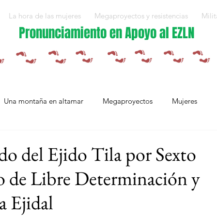
La hora de las mujeres
Megaproyectos y resistencias
Milit
Pronunciamiento en Apoyo al EZLN
Una montaña en altamar
Megaproyectos
Mujeres
Militarización y violencias
Espejos
Arte en resistencia
 del Ejido Tila por Sexto
o de Libre Determinación y
Plan Integral Morelos
Capítulo Europa
Mujeres resistien
 Ejidal