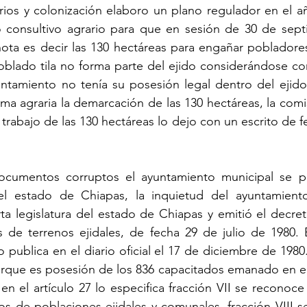
ios y colonización elaboro un plano regulador en el añ
 consultivo agrario para que en sesión de 30 de sept
nota es decir las 130 hectáreas para engañar pobladore
oblado tila no forma parte del ejido considerándose co
tamiento no tenía su posesión legal dentro del ejido s
orma agraria la demarcación de las 130 hectáreas, la comi
l trabajo de las 130 hectáreas lo dejo con un escrito de 
cumentos corruptos el ayuntamiento municipal se pr
del estado de Chiapas, la inquietud del ayuntamiento
ta legislatura del estado de Chiapas y emitió el decret
s de terrenos ejidales, de fecha 29 de julio de 1980. 
publica en el diario oficial el 17 de diciembre de 1980.
orque es posesión de los 836 capacitados emanado en el a
en el artículo 27 lo especifica fracción VII se reconoce 
eos de poblaciones ejidales y comunales, fracción VIII se