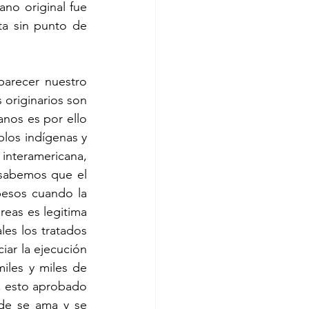
no original fue 
a sin punto de 
arecer nuestro 
originarios son 
nos es por ello 
os indígenas y 
nteramericana, 
sabemos que el 
pesos cuando la 
reas es legitima 
es los tratados 
ar la ejecución 
les y miles de 
, esto aprobado 
nde se ama y se 