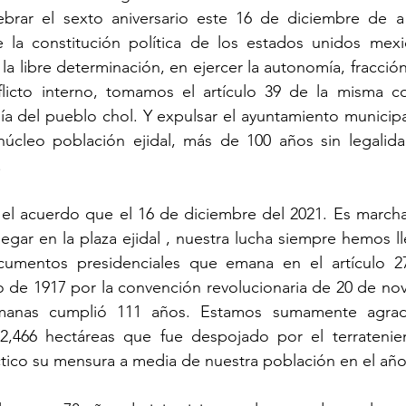
brar el sexto aniversario este 16 de diciembre de a
 la constitución política de los estados unidos mexic
a libre determinación, en ejercer la autonomía, fracción 
licto interno, tomamos el artículo 39 de la misma con
ía del pueblo chol. Y expulsar el ayuntamiento municipa
núcleo población ejidal, más de 100 años sin legalida
.
 el acuerdo que el 16 de diciembre del 2021. Es marcha
llegar en la plaza ejidal , nuestra lucha siempre hemos ll
cumentos presidenciales que emana en el artículo 27 
o de 1917 por la convención revolucionaria de 20 de no
anas cumplió 111 años. Estamos sumamente agrad
,466 hectáreas que fue despojado por el terratenien
ico su mensura a media de nuestra población en el año