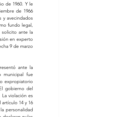
o de 1960. Y le 
iembre de 1966 
s y avecindados 
mo fundo legal, 
olicito ante la 
sión en experto 
fecha 9 de marzo 
esentó ante la 
 municipal fue 
o expropiatorio 
El gobierno del 
 La violación es 
rtículo 14 y 16 
la personalidad 
 declaran nulas 