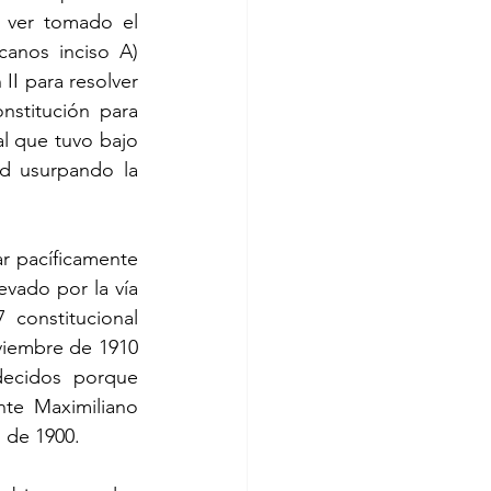
 ver tomado el 
anos inciso A) 
II para resolver 
stitución para 
l que tuvo bajo 
d usurpando la 
r pacíficamente 
evado por la vía 
constitucional 
viembre de 1910 
ecidos porque 
te Maximiliano 
 de 1900.