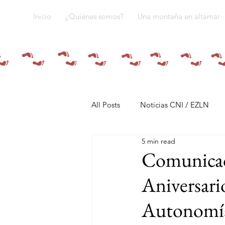
Inicio
¿Quiénes somos?
Una montaña en altamar
All Posts
Noticias CNI / EZLN
5 min read
Pandemia y pueblos indígenas
Comunicado
Aniversari
Resistencias
Tren Maya
Autonomía