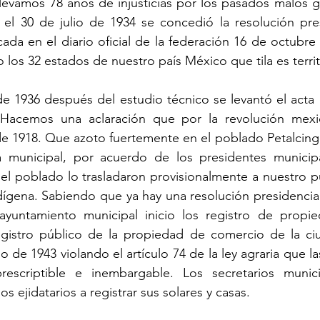
levamos 78 años de injusticias por los pasados malos g
 el 30 de julio de 1934 se concedió la resolución pres
cada en el diario oficial de la federación 16 de octubre
los 32 estados de nuestro país México que tila es territo
de 1936 después del estudio técnico se levantó el acta
. Hacemos una aclaración que por la revolución mexic
de 1918. Que azoto fuertemente en el poblado Petalcing
 municipal, por acuerdo de los presidentes municipa
 poblado lo trasladaron provisionalmente a nuestro pue
dígena. Sabiendo que ya hay una resolución presidencial
el ayuntamiento municipal inicio los registro de propi
gistro público de la propiedad de comercio de la ciu
o de 1943 violando el artículo 74 de la ley agraria que las 
prescriptible e inembargable. Los secretarios munici
os ejidatarios a registrar sus solares y casas.