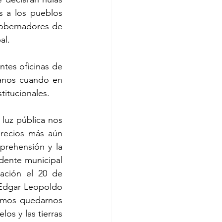
s a los pueblos 
obernadores de 
al.
tes oficinas de 
anos cuando en 
titucionales.
uz pública nos 
recios más aún 
rehensión y la 
ente municipal 
ación el 20 de 
 Edgar Leopoldo 
mos quedarnos 
os y las tierras 