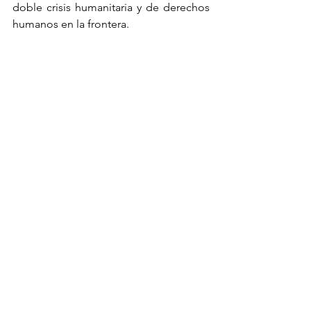
doble crisis humanitaria y de derechos 
humanos en la frontera.
NNIRR se une a las organizaciones 
aliadas para urgir a la administración y 
al congreso que salven vidas y generen 
las vías para una migración segura y 
regular y que tomen medidas que 
garanticen el pleno reconocimiento de 
los derechos humanos de las personas 
migrantes, su dignidad, su integridad y 
bienestar. ser, independientemente de 
su estatus migratorio.
Militarización y violencias
Noticias CNI / EZLN