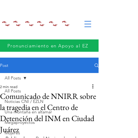
Pronunciamiento en Apoyo al EZ
Post
All Posts
2 min read
All Posts
Comunicado de NNIRR sobre
Noticias CNI / EZLN
la tragedia en el Centro de
Una montaña en altamar
Detención del INM en Ciudad
Megaproyectos
Juárez
Mujeres