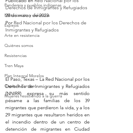
Publicado en 
Red Nacional por los 
Pandemia y pueblos indígenas
Derechos de Inmigrantes y Refugiados 
Militarización y violencias
28 de marzo de 2023
Por 
Red Nacional por los Derechos de 
Espejos
Inmigrantes y Refugiados
Arte en resistencia
Quiénes somos
Resistencias
Tren Maya
Plan Integral Morelos
El Paso, Texas – La Red Nacional por los 
Capítulo Europa
Derechos de Inmigrantes y Refugiados 
(NNIRR) expresa su más sentido 
Mujeres resistiendo a la guerra
pésame a las familias de los 39 
migrantes que perdieron la vida, y a los 
29 migrantes que resultaron heridos en 
el incendio dentro de un centro de 
detención de migrantes en Ciudad 