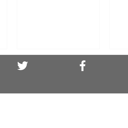
El olvido es asesino: (o cuando el
Solid
agua se bebía)
parte
Campe