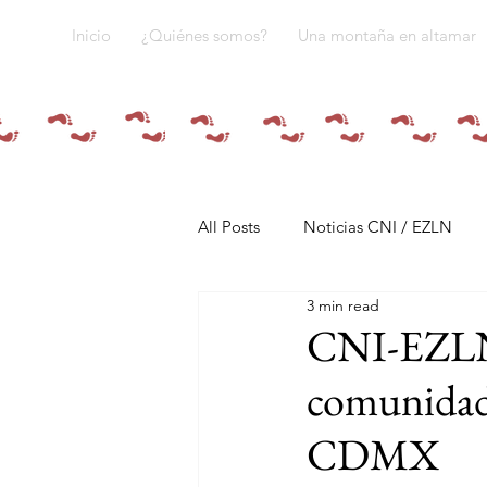
Inicio
¿Quiénes somos?
Una montaña en altamar
All Posts
Noticias CNI / EZLN
3 min read
Pandemia y pueblos indígenas
CNI-EZLN: 
comunidad 
Resistencias
Tren Maya
CDMX