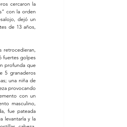
os cercaron la 
” con la orden 
alojo, dejó un 
es de 13 años, 
retrocedieran, 
 fuertes golpes 
n profunda que 
e 5 granaderos 
s; una niña de 
eza provocando 
emento con un 
nto masculino, 
a, fue pateada 
 levantarla y la 
tillas, cabeza, 