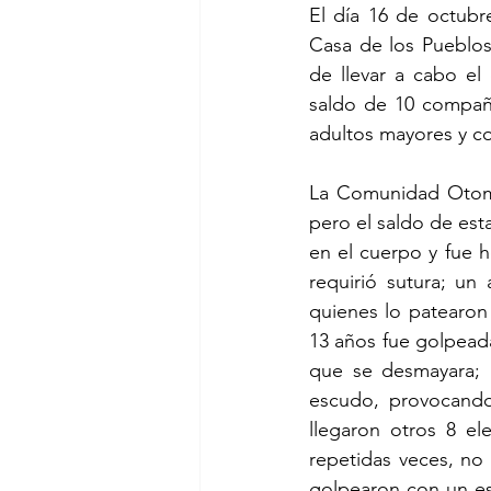
El día 16 de octubr
Casa de los Pueblos
de llevar a cabo el
saldo de 10 compañe
adultos mayores y c
La Comunidad Otomí 
pero el saldo de est
en el cuerpo y fue 
requirió sutura; u
quienes lo patearon
13 años fue golpead
que se desmayara; 
escudo, provocando
llegaron otros 8 el
repetidas veces, no l
golpearon con un esc