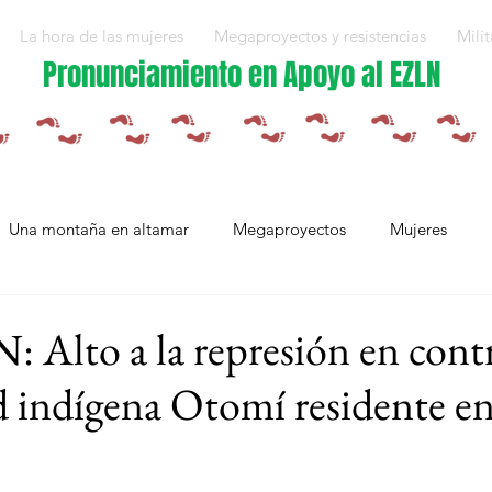
La hora de las mujeres
Megaproyectos y resistencias
Milit
Pronunciamiento en Apoyo al EZLN
Una montaña en altamar
Megaproyectos
Mujeres
Militarización y violencias
Espejos
Arte en resistencia
Alto a la represión en contr
indígena Otomí residente en
Plan Integral Morelos
Capítulo Europa
Mujeres resistien