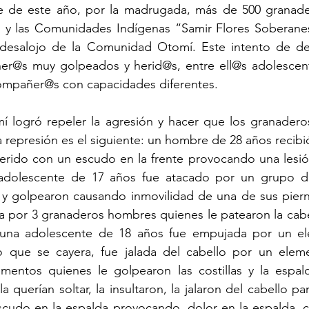
e de este año, por la madrugada, más de 500 granader
 y las Comunidades Indígenas “Samir Flores Soberanes
 desalojo de la Comunidad Otomí. Este intento de des
r@s muy golpeados y herid@s, entre ell@s adolescent
ompañer@s con capacidades diferentes.
logró repeler la agresión y hacer que los granaderos 
a represión es el siguiente: un hombre de 28 años recibió
herido con un escudo en la frente provocando una lesió
n adolescente de 17 años fue atacado por un grupo d
 y golpearon causando inmovilidad de una de sus pierna
a por 3 granaderos hombres quienes le patearon la cab
una adolescente de 18 años fue empujada por un el
 que se cayera, fue jalada del cabello por un eleme
ementos quienes le golpearon las costillas y la espald
a querían soltar, la insultaron, la jalaron del cabello para
udo en la espalda provocando, dolor en la espalda, cos