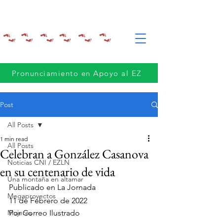
Pronunciamiento en Apoyo al EZ
Post
All Posts
1 min read
All Posts
Celebran a González Casanova
Noticias CNI / EZLN
en su centenario de vida
Una montaña en altamar
Publicado en La Jornada
Megaproyectos
11 de Febrero de 2022
Mujeres
Por Correo Ilustrado