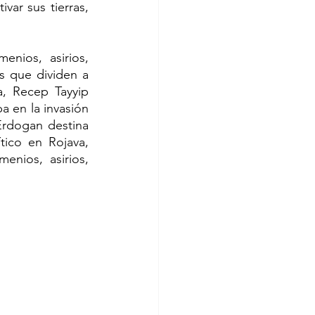
ar sus tierras, 
nios, asirios, 
s que dividen a 
, Recep Tayyip 
 en la invasión 
Erdogan destina 
ico en Rojava, 
nios, asirios, 