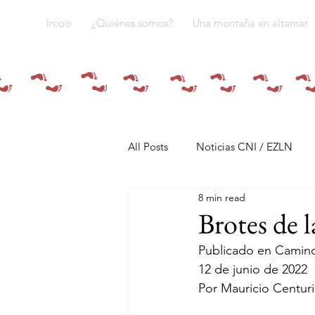
Inicio
¿Quiénes somos?
Una montaña en altamar
All Posts
Noticias CNI / EZLN
8 min read
Pandemia y pueblos indígenas
Brotes de l
Publicado en Camino
Resistencias
Tren Maya
12 de junio de 2022
Por Mauricio Centur