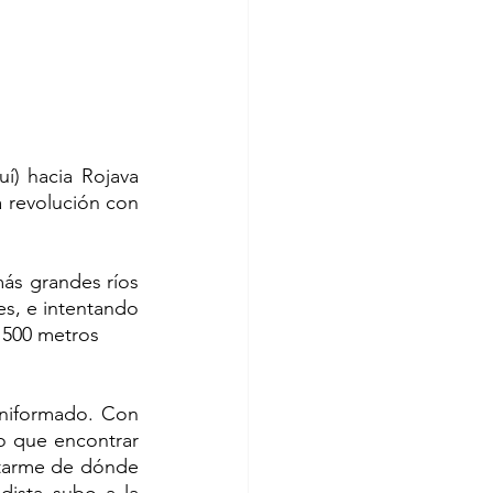
í) hacia Rojava 
 revolución con 
más grandes ríos 
s, e intentando 
a 500 metros 
uniformado. Con 
 que encontrar 
ntarme de dónde 
ista subo a la 