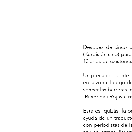
Después de cinco dí
(Kurdistán sirio) pa
10 años de existenci
Un precario puente di
en la zona. Luego de
vencer las barreras i
-Bi xêr hatî Rojava- 
Esta es, quizás, la 
ayuda de un traduct
con periodistas de 
soy se ofrece lleva