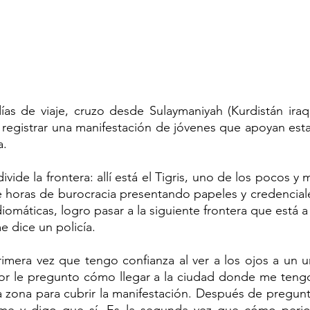
as de viaje, cruzo desde Sulaymaniyah (Kurdistán iraqu
ra registrar una manifestación de jóvenes que apoyan esta
a.
vide la frontera: allí está el Tigris, uno de los pocos y 
 horas de burocracia presentando papeles y credenciale
diomáticas, logro pasar a la siguiente frontera que está 
me dice un policía.
primera vez que tengo confianza al ver a los ojos a un 
or le pregunto cómo llegar a la ciudad donde me tengo
la zona para cubrir la manifestación. Después de pregu
rme y digo que sí. Es la segunda vez que cómo period