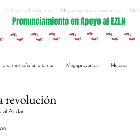
La hora de las mujeres
Megaproyectos y resistencias
Milit
Pronunciamiento en Apoyo al EZLN
Una montaña en altamar
Megaproyectos
Mujeres
Militarización y violencias
Espejos
Arte en resistencia
a revolución
 al Andar 
Plan Integral Morelos
Capítulo Europa
Mujeres resistien
ion