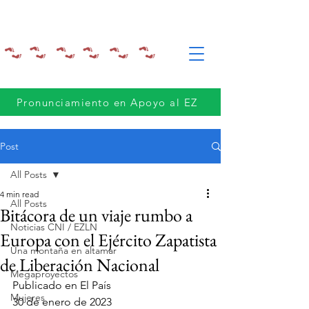
Pronunciamiento en Apoyo al EZ
Post
All Posts
4 min read
All Posts
Bitácora de un viaje rumbo a
Noticias CNI / EZLN
Europa con el Ejército Zapatista
Una montaña en altamar
de Liberación Nacional
Megaproyectos
Publicado en El País
Mujeres
30 de enero de 2023