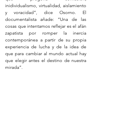
inidividualismo, virtualidad, aislamiento 
y voracidad”, dice Osorno. El 
documentalista añade: “Una de las 
cosas que intentamos reflejar es el afán 
zapatista por romper la inercia 
contemporánea a partir de su propia 
experiencia de lucha y de la idea de 
que para cambiar al mundo actual hay 
que elegir antes el destino de nuestra 
mirada”.
Osorno, que vive y trabaja de forma 
independiente en Monterrey, ha 
enfocado su trabajo en temas sociales, 
políticos y criminales. Es autor de libros 
como 
El cártel de Sinaloa
 (Grijalbo) o 
Slim 
(Debate); ha escrito guiones de 
filmes como 
La Libertad del Diablo
, 