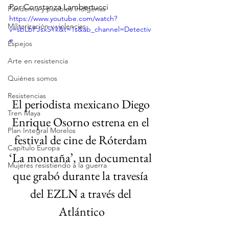
Por Constanza Lambertucci
Pandemia y pueblos indígenas
https://www.youtube.com/watch?
Militarización y violencias
v=sbLbPJsxSYk&t=1s&ab_channel=Detectiv
e
Espejos
Arte en resistencia
Quiénes somos
Resistencias
El periodista mexicano Diego 
Tren Maya
Enrique Osorno estrena en el 
Plan Integral Morelos
festival de cine de Róterdam 
Capítulo Europa
‘La montaña’, un documental 
Mujeres resistiendo a la guerra
que grabó durante la travesía 
del EZLN a través del 
Atlántico