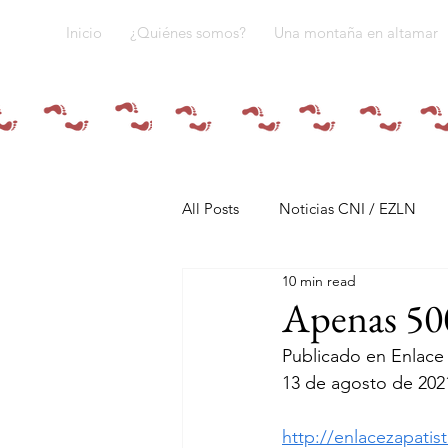
Inicio
¿Quiénes somos?
Una montaña en altamar
All Posts
Noticias CNI / EZLN
10 min read
Pandemia y pueblos indígenas
Apenas 50
Publicado en Enlace 
Resistencias
Tren Maya
13 de agosto de 202
http://enlacezapati