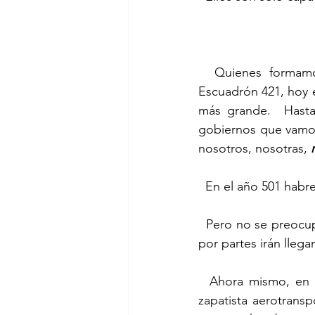
  Quienes formamos el Escuadrón Marítimo Zapatista, y que nos conocen como el 
Escuadrón 421, hoy 
más grande.  Hasta
gobiernos que vamos 
nosotros, nosotras, 
  En el año 501 habr
  Pero no se preocupen.  No vendrán los 501 delegados y delegadas de un jalón.  Sino que 
por partes irán llega
  Ahora mismo, en las montañas del Sureste Mexicano, se está preparando la compañía 
zapatista aerotrans