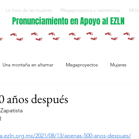
La hora de las mujeres
Megaproyectos y resistencias
Milit
Pronunciamiento en Apoyo al EZLN
Una montaña en altamar
Megaproyectos
Mujeres
Militarización y violencias
Espejos
Arte en resistencia
0 años después
Zapatista
Plan Integral Morelos
Capítulo Europa
Mujeres resistien
1
sta.ezln.org.mx/2021/08/13/apenas-500-anos-despues/