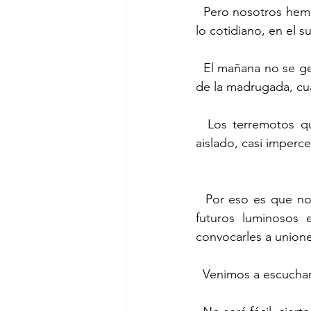
  Pero nosotros hemos aprendido que las semillas se intercambian, se siembran y crecen en 
lo cotidiano, en el 
  El mañana no se gesta en la luz.  Se cultiva, se cuida y se nace en las sombras inadvertidas 
de la madrugada, cu
  Los terremotos que sacuden la historia de la humanidad empiezan con un “ya basta” 
aislado, casi imperce
  Por eso es que no venimos a traer recetas, a imponer visiones y estrategias, a prometer 
futuros luminosos e
convocarles a unione
  Venimos a escuchar