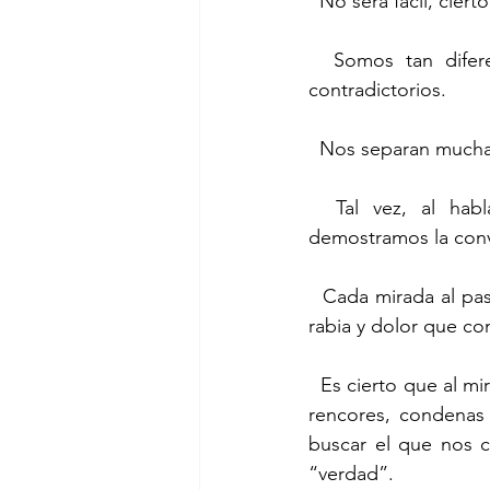
  No será fácil, cierto
  Somos tan diferentes, tan distintos, tan lejanos, tan contrarios y, sobre todo, tan 
contradictorios.
  Nos separan much
  Tal vez, al hablar, queriéndolo o no, no sólo decimos nuestra historia, también 
demostramos la convi
  Cada mirada al pasado nos divide.  Y no es de balde esa diferencia.  En cada mirada hay 
rabia y dolor que co
  Es cierto que al mirar la historia pasada buscamos encontrar lo que queremos.  Sea rabias, 
rencores, condenas
buscar el que nos c
“verdad”.