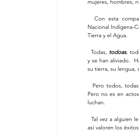
mujeres, hombres, ni
  Con esta compañía aerotransportada viajará también una delegación del Congreso 
Nacional Indígena-C
Tierra y el Agua.
  Todas, 
todoas
, to
y se han aliviado.  
su tierra, su lengua, 
  Pero todos, todas
Pero no es en actos
luchan.
  Tal vez a alguien le parezca que nos interesan los grandes actos y el impacto mediático, y 
así valoren los éxitos