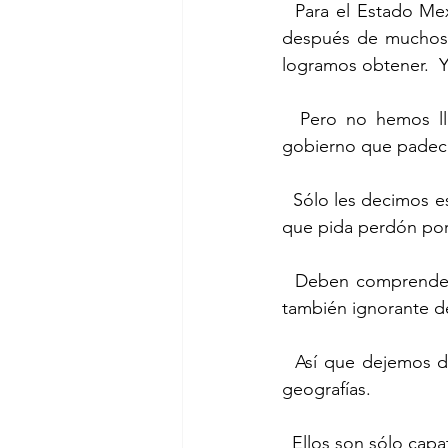
  Para el Estado Mexicano somos “extemporáneos”.  Eso dice el acta de nacimiento que, 
después de muchos g
logramos obtener.  Y
  Pero no hemos llegado hasta acá para quejarnos.  Ni siquiera para denunciar al mal 
gobierno que pade
  Sólo les decimos esto, porque es ese mal gobierno el que le ha exigido al Estado Español 
que pida perdón por
  Deben comprender que, además de ser un sinvergüenza, el mal gobierno de México es 
también ignorante de
  Así que dejemos de lado a los malos gobiernos que cada quien padecemos en nuestras 
geografías.
  Ellos son sólo ca