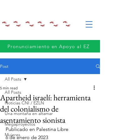
Pronunciamiento en Apoyo al EZ
Post
All Posts
5 min read
All Posts
Apartheid israelí: herramienta
Noticias CNI / EZLN
del colonialismo de
Una montaña en altamar
asentamiento sionista
Megaproyectos
Publicado en Palestina Libre 
Mujeres
6 de enero de 2023