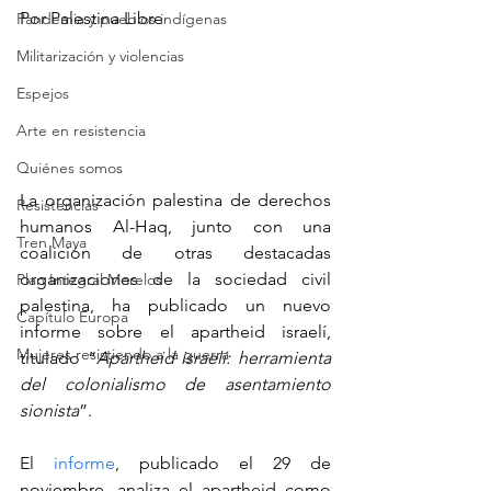
Por 
Palestina Libre 
Pandemia y pueblos indígenas
Militarización y violencias
Espejos
Arte en resistencia
Quiénes somos
La organización palestina de derechos 
Resistencias
humanos Al-Haq, junto con una 
Tren Maya
coalición de otras destacadas 
organizaciones de la sociedad civil 
Plan Integral Morelos
palestina, ha publicado un nuevo 
Capítulo Europa
informe sobre el apartheid israelí, 
Mujeres resistiendo a la guerra
titulado “
Apartheid israelí: herramienta 
del colonialismo de asentamiento 
sionista
”.
El 
informe
, publicado el 29 de 
noviembre, analiza el apartheid como 