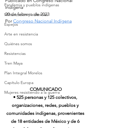
Publicado en Congreso Nacional 
Pandemia y pueblos indígenas
Indígena
20 de febrero de 2023
Militarización y violencias
Por 
Congreso Nacional Indígena
Espejos
Arte en resistencia
Quiénes somos
Resistencias
Tren Maya
Plan Integral Morelos
Capítulo Europa
COMUNICADO
Mujeres resistiendo a la guerra
• 525 personas y 125 colectivos, 
organizaciones, redes, pueblos y 
comunidades indígenas, provenientes 
de 18 entidades de México y de 6 