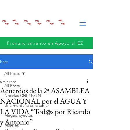
Pronunciamiento en Apoyo al EZ
Post
All Posts
6 min read
All Posts
Acuerdos de la 2ª ASAMBLEA
Noticias CNI / EZLN
NACIONAL por el AGUA Y
Una montaña en altamar
LA VIDA “Tod@s por Ricardo
Megaproyectos
y Antonio”
Mujeres