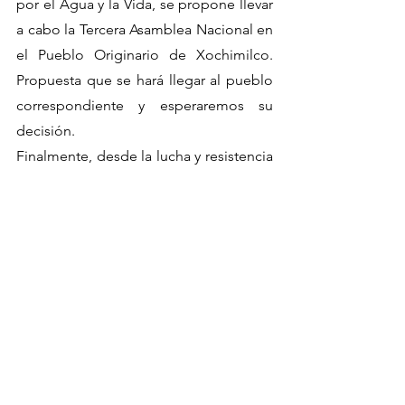
por el Agua y la Vida, se propone llevar 
a cabo la Tercera Asamblea Nacional en 
el Pueblo Originario de Xochimilco. 
Propuesta que se hará llegar al pueblo 
correspondiente y esperaremos su 
decisión.
Finalmente, desde la lucha y resistencia 
de quienes participamos en la Segunda 
Asamblea Nacional por el Agua y la 
Vida…
EXIGIMOS
• La presentación con vida de Antonio 
Díaz Valencia y Ricardo Arturo Lagunes 
Garza, quienes desaparecieron desde 
el pasado 15 de enero en Aquila 