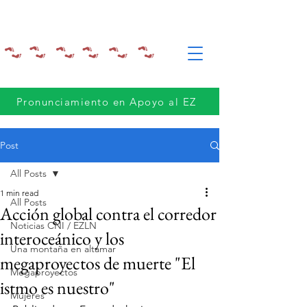
Pronunciamiento en Apoyo al EZ
Post
All Posts
1 min read
All Posts
Acción global contra el corredor
Noticias CNI / EZLN
interoceánico y los
Una montaña en altamar
megaproyectos de muerte "El
Megaproyectos
istmo es nuestro"
Mujeres