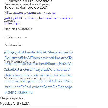
Publicado en Freundeskreis
Pandemia y pueblos indígenas
16 de noviembre de 2021
Militarización y violencias
https://www.youtube.com/watch?
v=tB0yAFHCop0&ab_channel=Freundeskreis
Espejos
Videoclips
Arte en resistencia
Quiénes somos
Resistencias
#ElIstmoEsNuestro
#NoAlMegaproyecto
Tren Maya
DelIstmo
#NoAlTransismico
#NuestrosTe
Plan Integral Morelos
rritoriosNoSeNegocian
#ElIstmoNoSeVe
nde
#DefenderElPitayalEsDefenderLaVi
Capítulo Europa
da
#CrisisClimatica
#CambioClimatico
#E
Mujeres resistiendo a la guerra
charemosAbajoLaEstaciónDelTren
#Nue
straLuchaEsPorLaVida
#BastaDeDespojo
#CNI
#CIG
#EZLN
Megaproyectos
Noticias CNI / EZLN