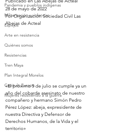
Publicado en Las Abejas de Acteal
Pandemia y pueblos indígenas
28 de mayo de 2022
Militarización y violencias
Por 
Organización Sociedad Civil Las 
Abejas de Acteal
Espejos
Arte en resistencia
Quiénes somos
Resistencias
Tren Maya
Plan Integral Morelos
Capítulo Europa
«El próximo 5 de julio se cumple ya un 
año del cobarde asesinato de nuestro 
Mujeres resistiendo a la guerra
compañero y hermano Simón Pedro 
Pérez López: abeja, expresidente de 
nuestra Directiva y Defensor de 
Derechos Humanos, de la Vida y el 
territorio»