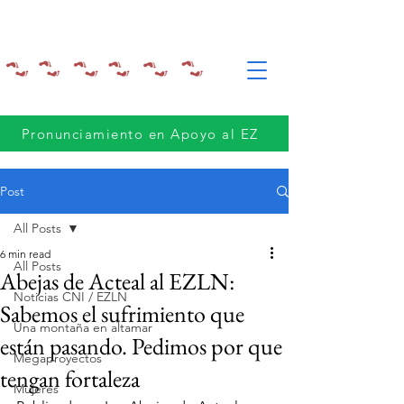
Pronunciamiento en Apoyo al EZ
Post
All Posts
6 min read
All Posts
Abejas de Acteal al EZLN:
Noticias CNI / EZLN
Sabemos el sufrimiento que
Una montaña en altamar
están pasando. Pedimos por que
Megaproyectos
tengan fortaleza
Mujeres