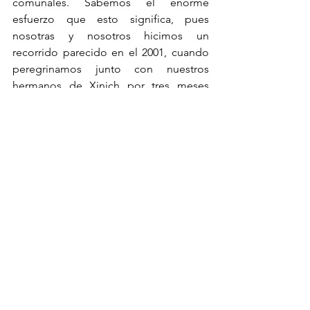
comunales. Sabemos el enorme 
esfuerzo que esto significa, pues 
nosotras y nosotros hicimos un 
recorrido parecido en el 2001, cuando 
peregrinamos junto con nuestros 
hermanos de Xinich por tres meses 
desde Acteal hasta la Basílica de 
Guadalupe para pedir que se respetara 
lo firmado en San Andrés entre el EZLN 
y el gobierno federal para garantizar 
nuestro derecho como pueblos a la 
autonomía en nuestros territorios.
Sabemos que nuestros hermanos 
zapatistas están pagando caro el seguir 
perseverando en la construcción de 
esta autonomía, sin acceder a la 
privatización de la tierra colectiva. 
Organizaciones que antes eran 