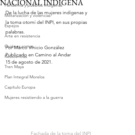
NACIONAL INDÍGENA
Pandemia y pueblos indígenas
De la lucha de las mujeres indígenas y 
Militarización y violencias
la toma otomí del INPI, en sus propias 
Espejos
palabras.
Arte en resistencia
Quiénes somos
Por Marco Vinicio González
Publicado en Camino al Andar
Resistencias
15 de agosto de 2021.  
Tren Maya
Plan Integral Morelos
Capítulo Europa
Mujeres resistiendo a la guerra
Fachada de la toma del INPI