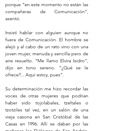
porque “en este momento no están las 
compañeras de Comunicación”, 
asentó.
Insistí hablar con alguien aunque no 
fuera de Comunicación. El hombre se 
alejó y al cabo de un rato vino con una 
joven mujer, menuda y sencilla pero de 
aire resuelto. “Me llamo Elvira Isidro”, 
dijo en tono sereno. “¿Qué se le 
ofrece?... Aquí estoy, pues”. 
Su determinación me hizo recordar las 
voces de otras mujeres que podrían 
haber sido tojolabales, tzeltales o 
tzotziles tal vez, en un salón de una 
vieja casona en San Cristóbal de las 
Casas en 1996. Allí se daban por las 
mañanas los Diálogos de San Andrés, 