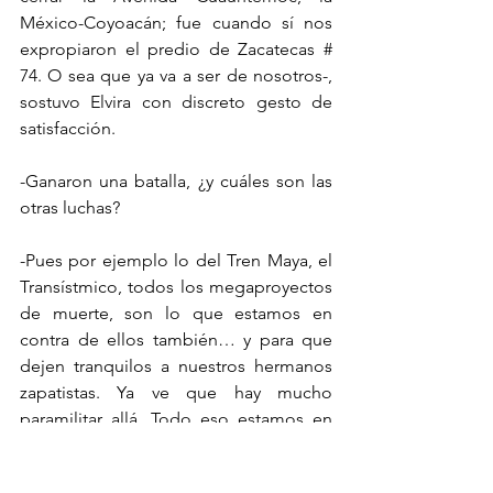
México-Coyoacán; fue cuando sí nos 
expropiaron el predio de Zacatecas # 
74. O sea que ya va a ser de nosotros-, 
sostuvo Elvira con discreto gesto de 
satisfacción.
-Ganaron una batalla, ¿y cuáles son las 
otras luchas?
-Pues por ejemplo lo del Tren Maya, el 
Transístmico, todos los megaproyectos 
de muerte, son lo que estamos en 
contra de ellos también… y para que 
dejen tranquilos a nuestros hermanos 
zapatistas. Ya ve que hay mucho 
paramilitar allá. Todo eso estamos en 
contra, por nuestros 43 [de Ayotzinapa]. 
Hasta la fecha no sé qué justicia hay. Y 