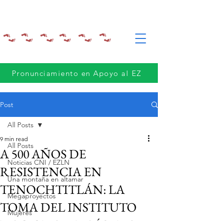
Pronunciamiento en Apoyo al EZ
Post
All Posts
9 min read
All Posts
A 500 AÑOS DE
Noticias CNI / EZLN
RESISTENCIA EN
Una montaña en altamar
TENOCHTITLÁN: LA
Megaproyectos
TOMA DEL INSTITUTO
Mujeres