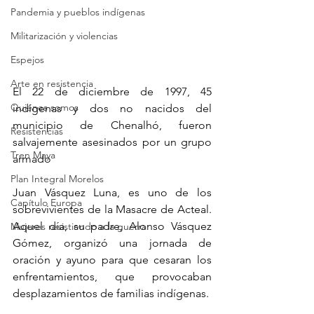
Pandemia y pueblos indígenas
Militarización y violencias
Espejos
Arte en resistencia
El 22 de diciembre de 1997, 45 
Quiénes somos
indígenas y dos no nacidos del 
municipio de Chenalhó, fueron 
Resistencias
salvajemente asesinados por un grupo 
Tren Maya
armado
Plan Integral Morelos
Juan Vásquez Luna, es uno de los 
Capítulo Europa
sobrevivientes de la Masacre de Acteal. 
Aquel día, su padre, Alonso Vásquez 
Mujeres resistiendo a la guerra
Gómez, organizó una jornada de 
oración y ayuno para que cesaran los 
enfrentamientos, que provocaban 
desplazamientos de familias indígenas.