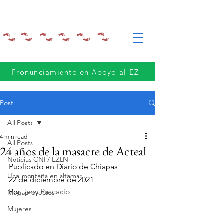
Pronunciamiento en Apoyo al EZ
Post
All Posts
4 min read
All Posts
24 años de la masacre de Acteal
Noticias CNI / EZLN
Publicado en Diario de Chiapas
Una montaña en altamar
22 de diciembre de 2021
Por 
Jeny Pascacio
Megaproyectos
Mujeres