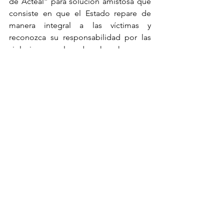
de Acteal” para solución amistosa que 
consiste en que el Estado repare de 
manera integral a las víctimas y 
reconozca su responsabilidad por las 
violaciones a los derechos humanos 
que cometió en la época de los 
hechos, así como una disculpa pública 
que se realizó en el 2020.
Fue el Consejo de Las Abejas que 
aceptó esta solución, “no estamos 
claudicando en la lucha, es exigir la 
obligación del gobierno, porque los 
acuerdos son con base en el derecho 
internacional”.
“Queremos que le Estado asuma lo 
que sucedió en la Masacre de Acteal. 
Hay mucho desgaste de las víctimas y 